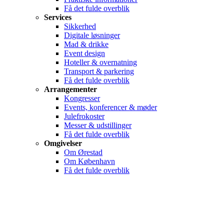
Få det fulde overblik
Services
Sikkerhed
Digitale løsninger
Mad & drikke
Event design
Hoteller & overnatning
Transport & parkering
Få det fulde overblik
Arrangementer
Kongresser
Events, konferencer & møder
Julefrokoster
Messer & udstillinger
Få det fulde overblik
Omgivelser
Om Ørestad
Om København
Få det fulde overblik