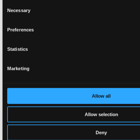
Consent
Mødelokaler
Necessary
Selection
Preferences
Statistics
Tilbage
Få det fulde overblik
Om Bella Center Copenhagen
Marketing
Bæredygtighed
Adresser og indgange
Virtuel Rundvisning
Kontakt
da
Allow all
en
Balkoner & Foyerer
Allow selection
Deny