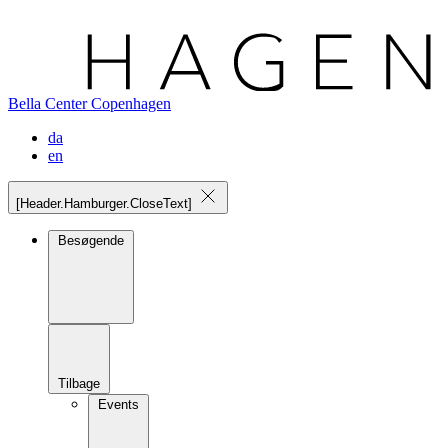
Bella Center Copenhagen
da
en
[Header.Hamburger.CloseText]
Besøgende
Tilbage
Events