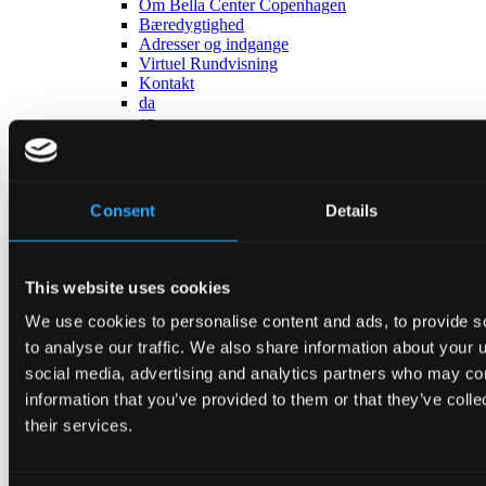
Om Bella Center Copenhagen
Bæredygtighed
Adresser og indgange
Virtuel Rundvisning
Kontakt
da
en
Auditorier
Consent
Details
This website uses cookies
Tilbage
Auditorium 10-12
We use cookies to personalise content and ads, to provide s
Auditorium 15
Gå til Auditorier
to analyse our traffic. We also share information about your u
Om Bella Center Copenhagen
social media, advertising and analytics partners who may com
Bæredygtighed
information that you’ve provided to them or that they’ve coll
Adresser og indgange
Virtuel Rundvisning
their services.
Kontakt
da
en