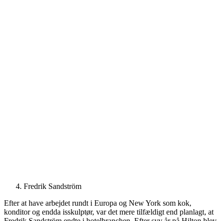
Fredrik Sandström
Efter at have arbejdet rundt i Europa og New York som kok,
konditor og endda isskulptør, var det mere tilfældigt end planlagt, at
Fredrik Sandström endte i hotelbranchen. Efter syv år på Hilton blev