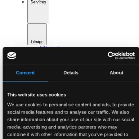
Services
Tilbage
Sikkerhed
Digitale løsninger
Mad & drikke
Event design
Hoteller & overnatning
Consent
Details
About
Transport & parkering
Gå til Services
Om Bella Center Copenhagen
Bæredygtighed
This website uses cookies
Adresser og indgange
Virtuel Rundvisning
We use cookies to personalise content and ads, to provide
Kontakt
social media features and to analyse our traffic. We also
da
share information about your use of our site with our social
en
Arrangementer
media, advertising and analytics partners who may
combine it with other information that you’ve provided to