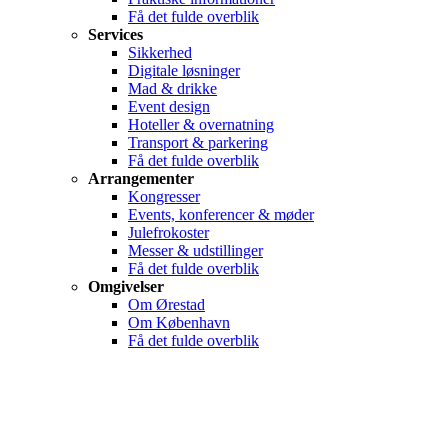
Få det fulde overblik
Services
Sikkerhed
Digitale løsninger
Mad & drikke
Event design
Hoteller & overnatning
Transport & parkering
Få det fulde overblik
Arrangementer
Kongresser
Events, konferencer & møder
Julefrokoster
Messer & udstillinger
Få det fulde overblik
Omgivelser
Om Ørestad
Om København
Få det fulde overblik