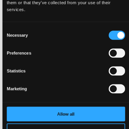
them or that they’ve collected from your use of their
services.
Consent
Necessary
Tilbage
Selection
Kongresser
Events, konferencer & møder
Julefrokoster
Preferences
Messer & udstillinger
Gå til Arrangementer
Om Bella Center Copenhagen
Statistics
Bæredygtighed
Adresser og indgange
Virtuel Rundvisning
Kontakt
Marketing
da
en
Omgivelser
Allow all