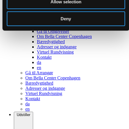
Allow selection
Tilbage
Deny
Om Ørestad
Om København
Gå til Omgivelser
Om Bella Center Copenhagen
Bæredygtighed
Adresser og indgange
Virtuel Rundvisning
Kontakt
da
en
Gå til Arrangør
Om Bella Center Copenhagen
Bæredygtighed
Adresser og indgange
Virtuel Rundvisning
Kontakt
da
en
Udstiller