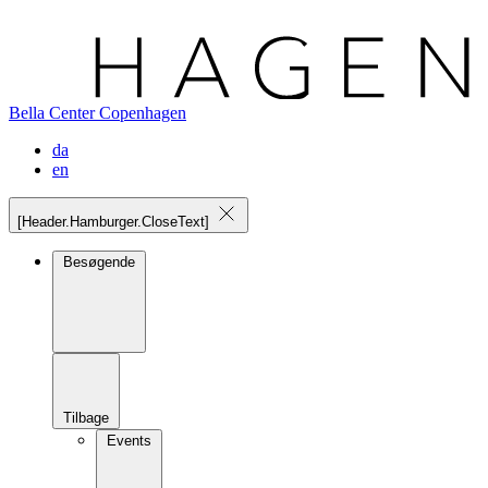
Bella Center Copenhagen
da
en
[Header.Hamburger.CloseText]
Besøgende
Tilbage
Events