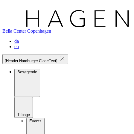
Bella Center Copenhagen
da
en
[Header.Hamburger.CloseText]
Besøgende
Tilbage
Events