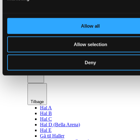
en
Haller & lokaler
Allow all
Allow selection
Tilbage
Deny
Haller
Tilbage
Hal A
Hal B
Hal C
Hal D (Bella Arena)
Hal E
Gå til Haller