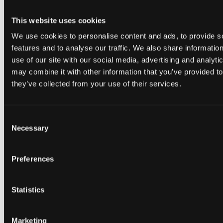
This website uses cookies
We use cookies to personalise content and ads, to provide s
features and to analyse our traffic. We also share informatio
use of our site with our social media, advertising and analyt
Tilbage
may combine it with other information that you’ve provided to
Om København
they’ve collected from your use of their services.
Om Ørestad
Gå til Omgivelser
Om Bella Center Copenhagen
Bæredygtighed
Consent
Adresser og indgange
Necessary
Virtuel Rundvisning
Selection
Kontakt
da
en
Preferences
Gå til Udstiller
Om Bella Center Copenhagen
Bæredygtighed
Statistics
Adresser og indgange
Virtuel Rundvisning
Kontakt
da
Marketing