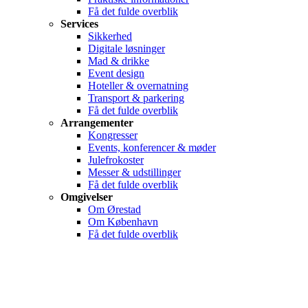
Få det fulde overblik
Services
Sikkerhed
Digitale løsninger
Mad & drikke
Event design
Hoteller & overnatning
Transport & parkering
Få det fulde overblik
Arrangementer
Kongresser
Events, konferencer & møder
Julefrokoster
Messer & udstillinger
Få det fulde overblik
Omgivelser
Om Ørestad
Om København
Få det fulde overblik