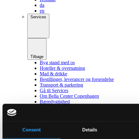
da
en
Services
Tilbage
Byg stand med os
Hoteller & overnatning
Mad & drikke
Bestillinger, leverancer og forsendelse
Transport & parkering
Gå til Services
Om Bella Center Copenhagen
Bæredygtighed
Adresser og indgange
Virtuel Rundvisning
Kontakt
da
en
Consent
Details
Omgivelser