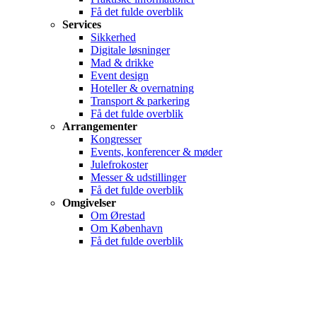
Få det fulde overblik
Services
Sikkerhed
Digitale løsninger
Mad & drikke
Event design
Hoteller & overnatning
Transport & parkering
Få det fulde overblik
Arrangementer
Kongresser
Events, konferencer & møder
Julefrokoster
Messer & udstillinger
Få det fulde overblik
Omgivelser
Om Ørestad
Om København
Få det fulde overblik