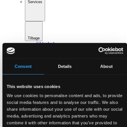
Services
Tilbage
Sikkerhed
Digitale løsninger
Mad & drikke
Event design
Hoteller & overnatning
Consent
Details
About
Transport & parkering
Gå til Services
Om Bella Center Copenhagen
Bæredygtighed
This website uses cookies
Adresser og indgange
Virtuel Rundvisning
We use cookies to personalise content and ads, to provide
Kontakt
social media features and to analyse our traffic. We also
da
share information about your use of our site with our social
en
Arrangementer
media, advertising and analytics partners who may
combine it with other information that you’ve provided to