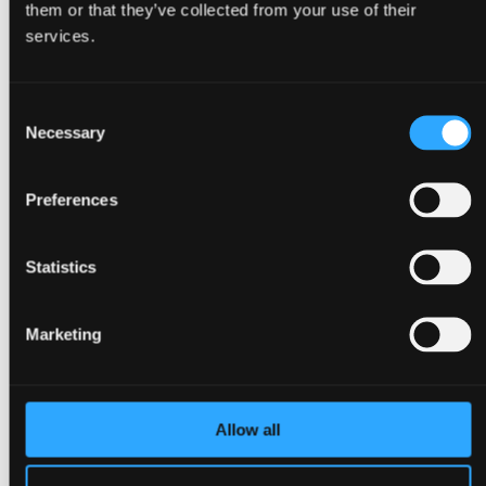
them or that they’ve collected from your use of their
services.
Consent
Necessary
Tilbage
Selection
Kongresser
Events, konferencer & møder
Julefrokoster
Preferences
Messer & udstillinger
Gå til Arrangementer
Om Bella Center Copenhagen
Statistics
Bæredygtighed
Adresser og indgange
Virtuel Rundvisning
Kontakt
Marketing
da
en
Omgivelser
Allow all