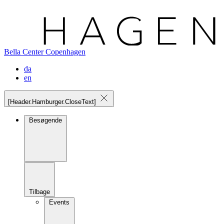
Bella Center Copenhagen
da
en
[Header.Hamburger.CloseText]
Besøgende
Tilbage
Events