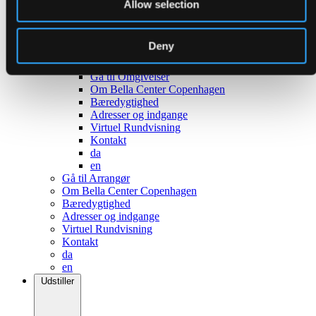
Allow selection
Tilbage
Deny
Om Ørestad
Om København
Gå til Omgivelser
Om Bella Center Copenhagen
Bæredygtighed
Adresser og indgange
Virtuel Rundvisning
Kontakt
da
en
Gå til Arrangør
Om Bella Center Copenhagen
Bæredygtighed
Adresser og indgange
Virtuel Rundvisning
Kontakt
da
en
Udstiller