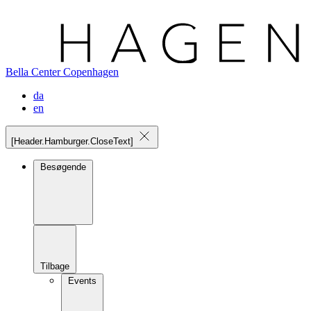
Bella Center Copenhagen
da
en
[Header.Hamburger.CloseText]
Besøgende
Tilbage
Events