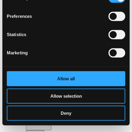
Preferences
Statistics
Tilbage
Kongresser
Events, konferencer & møder
Julefrokoster
Marketing
Messer & udstillinger
Gå til Arrangementer
Om Bella Center Copenhagen
Bæredygtighed
Adresser og indgange
Allow all
Virtuel Rundvisning
Kontakt
da
Allow selection
en
Omgivelser
Deny