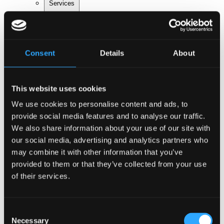
Services
Consent
Details
About
Tilbage
Sikkerhed
Digitale løsninger
This website uses cookies
Mad & drikke
Event design
We use cookies to personalise content and ads, to
Hoteller & overnatning
provide social media features and to analyse our traffic.
Transport & parkering
We also share information about your use of our site with
Gå til Services
Om Bella Center Copenhagen
our social media, advertising and analytics partners who
Bæredygtighed
may combine it with other information that you’ve
Adresser og indgange
provided to them or that they’ve collected from your use
Virtuel Rundvisning
Kontakt
of their services.
da
en
Arrangementer
Consent
Necessary
Selection