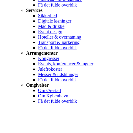
Få det fulde overblik
Services
Sikkerhed
Digitale løsninger
Mad & drikke
Event design
Hoteller & overnatning
Transport & parkering
Få det fulde overblik
Arrangementer
Kongresser
Events, konferencer & møder
Julefrokoster
Messer & udstillinger
Få det fulde overblik
Omgivelser
Om Ørestad
Om København
Få det fulde overblik