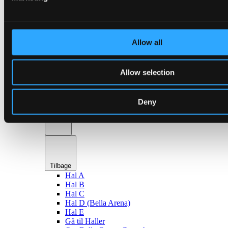
en
Haller & lokaler
Allow all
Allow selection
Tilbage
Deny
Haller
Tilbage
Hal A
Hal B
Hal C
Hal D (Bella Arena)
Hal E
Gå til Haller