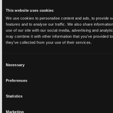
This website uses cookies
We use cookies to personalise content and ads, to provide s
features and to analyse our traffic. We also share informatio
use of our site with our social media, advertising and analyt
Tilbage
may combine it with other information that you’ve provided to
Om København
they’ve collected from your use of their services.
Om Ørestad
Gå til Omgivelser
Om Bella Center Copenhagen
Bæredygtighed
Consent
Adresser og indgange
Necessary
Virtuel Rundvisning
Selection
Kontakt
da
en
Preferences
Gå til Udstiller
Om Bella Center Copenhagen
Bæredygtighed
Statistics
Adresser og indgange
Virtuel Rundvisning
Kontakt
da
Marketing