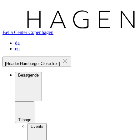
Bella Center Copenhagen
da
en
[Header.Hamburger.CloseText]
Besøgende
Tilbage
Events