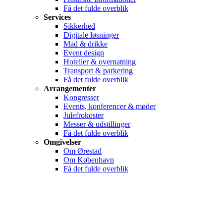
Få det fulde overblik
Services
Sikkerhed
Digitale løsninger
Mad & drikke
Event design
Hoteller & overnatning
Transport & parkering
Få det fulde overblik
Arrangementer
Kongresser
Events, konferencer & møder
Julefrokoster
Messer & udstillinger
Få det fulde overblik
Omgivelser
Om Ørestad
Om København
Få det fulde overblik