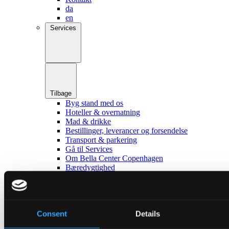
da
en
Services
Tilbage
Byg stand med os
Hoteller & overnatning
Mad & drikke
Bestillinger, leverancer og forsendelse
Transport & parkering
Gå til Services
Om Bella Center Copenhagen
Bæredygtighed
Adresser og indgange
Virtuel Rundvisning
Kontakt
da
en
Consent
Details
Omgivelser